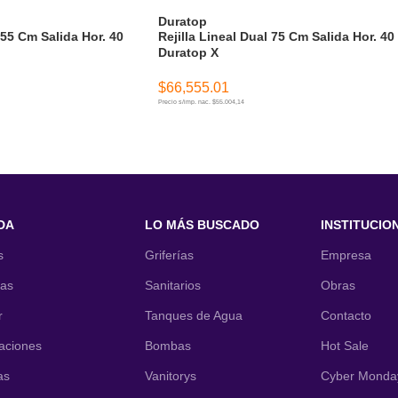
Duratop
 55 Cm Salida Hor. 40
Rejilla Lineal Dual 75 Cm Salida Hor. 40
Duratop X
$
66,555.01
Precio s/imp. nac. $55.004,14
ITO
AÑADIR AL CARRITO
DA
LO MÁS BUSCADO
INSTITUCIO
s
Griferías
Empresa
nas
Sanitarios
Obras
r
Tanques de Agua
Contacto
laciones
Bombas
Hot Sale
as
Vanitorys
Cyber Monda