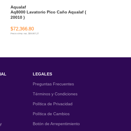
Aqualaf
Aqualaf
Aq8000 Lavatorio Pico Caño Aqualaf (
Cuyen Bidet C. 
20010 )
)
$
72,366.80
$
101,996.88
Precio s/imp. nac. $59.807,27
Precio s/imp. nac. $84.294,94
AÑADIR AL CARRITO
AÑADIR AL CA
NAL
LEGALES
Preguntas Frecuentes
Términos y Condiciones
Política de Privacidad
Política de Cambios
y
Botón de Arrepentimiento