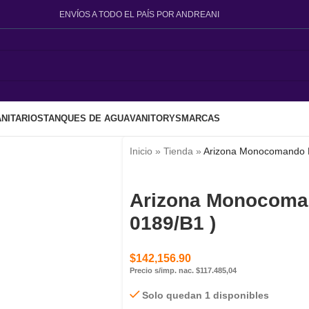
ENVÍOS A TODO EL PAÍS POR ANDREANI
NITARIOS
TANQUES DE AGUA
VANITORYS
MARCAS
Inicio
»
Tienda
»
Arizona Monocomando B
Arizona Monocoman
0189/B1 )
$
142,156.90
Precio s/imp. nac. $117.485,04
Solo quedan 1 disponibles