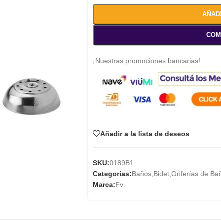
AÑAD
COM
¡Nuestras promociones bancarias!
Añadir a la lista de deseos
SKU:
0189B1
Categorías:
Baños
,
Bidet
,
Griferías de Ba
Marca:
Fv