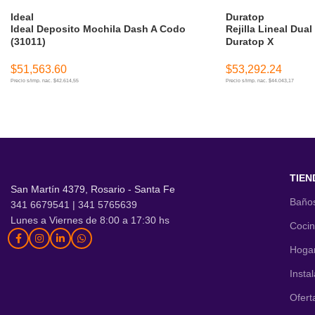
Ideal
Duratop
Ideal Deposito Mochila Dash A Codo
Rejilla Lineal Dual
(31011)
Duratop X
$
51,563.60
$
53,292.24
Precio s/imp. nac. $42.614,55
Precio s/imp. nac. $44.043,17
AÑADIR AL CARRITO
AÑADIR AL CARR
TIEN
San Martín 4379, Rosario - Santa Fe
Baño
341 6679541 | 341 5765639
Lunes a Viernes de 8:00 a 17:30 hs
Coci
Hoga
Insta
Ofert