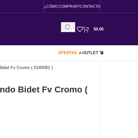
¿CÓMO COMPRAR?
CONTACTO
$
0.00
OFERTAS 🔥
OUTLET 💣
idet Fv Cromo ( 0189/B1 )
do Bidet Fv Cromo (