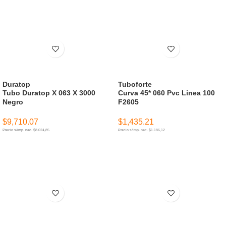
Duratop
Tuboforte
Tubo Duratop X 063 X 3000
Curva 45* 060 Pvc Linea 100
Negro
F2605
$
9,710.07
$
1,435.21
Precio s/imp. nac. $8.024,85
Precio s/imp. nac. $1.186,12
AÑADIR AL CARRITO
AÑADIR AL CARRITO