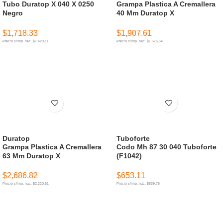
Tubo Duratop X 040 X 0250
Grampa Plastica A Cremallera
Negro
40 Mm Duratop X
$
1,718.33
$
1,907.61
Precio s/imp. nac. $1.420,11
Precio s/imp. nac. $1.576,54
AÑADIR AL CARRITO
AÑADIR AL CARRITO
Duratop
Tuboforte
Grampa Plastica A Cremallera
Codo Mh 87 30 040 Tuboforte
63 Mm Duratop X
(F1042)
$
2,686.82
$
653.11
Precio s/imp. nac. $2.220,51
Precio s/imp. nac. $539,76
AÑADIR AL CARRITO
AÑADIR AL CARRITO