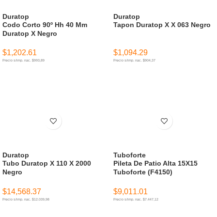
Duratop
Duratop
Codo Corto 90º Hh 40 Mm
Tapon Duratop X X 063 Negro
Duratop X Negro
$
1,202.61
$
1,094.29
Precio s/imp. nac. $993,89
Precio s/imp. nac. $904,37
AÑADIR AL CARRITO
AÑADIR AL CARRITO
Duratop
Tuboforte
Tubo Duratop X 110 X 2000
Pileta De Patio Alta 15X15
Negro
Tuboforte (F4150)
$
14,568.37
$
9,011.01
Precio s/imp. nac. $12.039,98
Precio s/imp. nac. $7.447,12
AÑADIR AL CARRITO
AÑADIR AL CARRITO