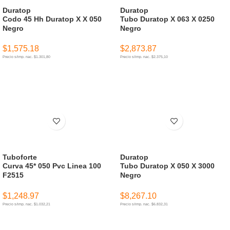
Duratop
Duratop
Codo 45 Hh Duratop X X 050
Tubo Duratop X 063 X 0250
Negro
Negro
$
1,575.18
$
2,873.87
Precio s/imp. nac. $1.301,80
Precio s/imp. nac. $2.375,10
AÑADIR AL CARRITO
AÑADIR AL CARRITO
Tuboforte
Duratop
Curva 45* 050 Pvc Linea 100
Tubo Duratop X 050 X 3000
F2515
Negro
$
1,248.97
$
8,267.10
Precio s/imp. nac. $1.032,21
Precio s/imp. nac. $6.832,31
AÑADIR AL CARRITO
AÑADIR AL CARRITO