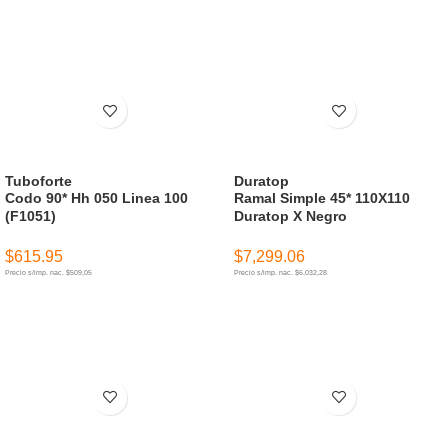
AÑADIR AL CARRITO
AÑADIR AL CARRITO
Tuboforte
Duratop
Codo 90* Hh 050 Linea 100
Ramal Simple 45* 110X110
(F1051)
Duratop X Negro
$
615.95
$
7,299.06
Precio s/imp. nac. $509,05
Precio s/imp. nac. $6.032,28
AÑADIR AL CARRITO
AÑADIR AL CARRITO