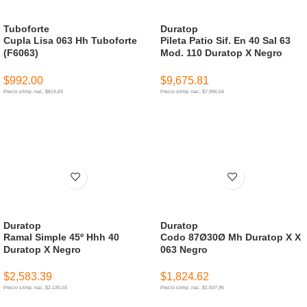
Tuboforte
Duratop
Cupla Lisa 063 Hh Tuboforte
Pileta Patio Sif. En 40 Sal 63
(F6063)
Mod. 110 Duratop X Negro
$
992.00
$
9,675.81
Precio s/imp. nac. $819,83
Precio s/imp. nac. $7.996,54
AÑADIR AL CARRITO
AÑADIR AL CARRITO
Duratop
Duratop
Ramal Simple 45º Hhh 40
Codo 87Ø30Ø Mh Duratop X X
Duratop X Negro
063 Negro
$
2,583.39
$
1,824.62
Precio s/imp. nac. $2.135,03
Precio s/imp. nac. $1.507,95
AÑADIR AL CARRITO
AÑADIR AL CARRITO