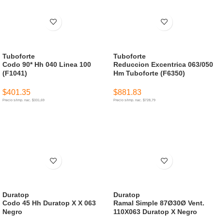
Tuboforte
Tuboforte
Codo 90* Hh 040 Linea 100
Reduccion Excentrica 063/050
(F1041)
Hm Tuboforte (F6350)
$
401.35
$
881.83
Precio s/imp. nac. $331,69
Precio s/imp. nac. $728,79
AÑADIR AL CARRITO
AÑADIR AL CARRITO
Duratop
Duratop
Codo 45 Hh Duratop X X 063
Ramal Simple 87Ø30Ø Vent.
Negro
110X063 Duratop X Negro