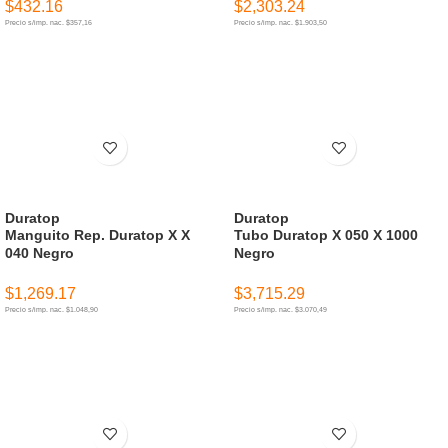
$
432.16
$
2,303.24
Precio s/imp. nac. $357,16
Precio s/imp. nac. $1.903,50
AÑADIR AL CARRITO
AÑADIR AL CARRITO
Duratop
Duratop
Manguito Rep. Duratop X X
Tubo Duratop X 050 X 1000
040 Negro
Negro
$
1,269.17
$
3,715.29
Precio s/imp. nac. $1.048,90
Precio s/imp. nac. $3.070,49
AÑADIR AL CARRITO
AÑADIR AL CARRITO