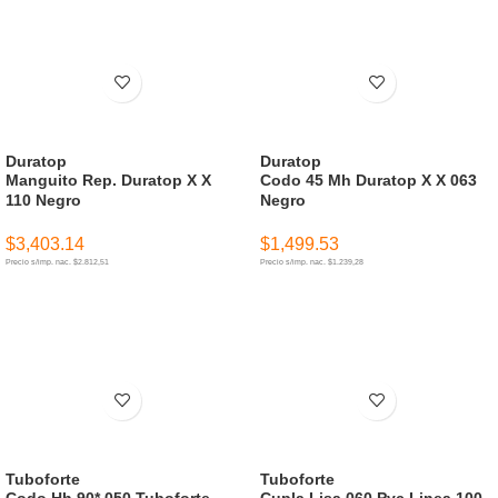
Duratop
Duratop
Manguito Rep. Duratop X X
Codo 45 Mh Duratop X X 063
110 Negro
Negro
$
3,403.14
$
1,499.53
Precio s/imp. nac. $2.812,51
Precio s/imp. nac. $1.239,28
AÑADIR AL CARRITO
AÑADIR AL CARRITO
Tuboforte
Tuboforte
Codo Hh 90* 050 Tuboforte
Cupla Lisa 060 Pvc Linea 100