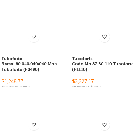
AÑADIR AL CARRITO
AÑADIR AL CARRITO
Tuboforte
Tuboforte
Ramal 90 040/040/040 Mhh
Codo Mh 87 30 110 Tuboforte
Tuboforte (F3490)
(F1110)
$
1,248.77
$
3,327.17
Precio s/imp. nac. $1.032,04
Precio s/imp. nac. $2.749,73
AÑADIR AL CARRITO
AÑADIR AL CARRITO