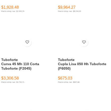
$
1,928.48
$
9,964.27
Precio s/imp. nac. $1.593,79
Precio s/imp. nac. $8.234,93
AÑADIR AL CARRITO
AÑADIR AL CARRITO
Tuboforte
Tuboforte
Curva 45 Mh 110 Corta
Cupla Lisa 050 Hh Tuboforte
Tuboforte (F2045)
(F6050)
$
3,306.58
$
675.03
Precio s/imp. nac. $2.732,71
Precio s/imp. nac. $557,88
AÑADIR AL CARRITO
AÑADIR AL CARRITO