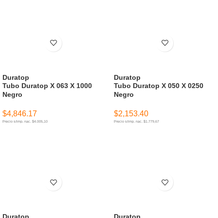
Duratop
Duratop
Tubo Duratop X 063 X 1000
Tubo Duratop X 050 X 0250
Negro
Negro
$
4,846.17
$
2,153.40
Precio s/imp. nac. $4.005,10
Precio s/imp. nac. $1.779,67
AÑADIR AL CARRITO
AÑADIR AL CARRITO
Duratop
Duratop