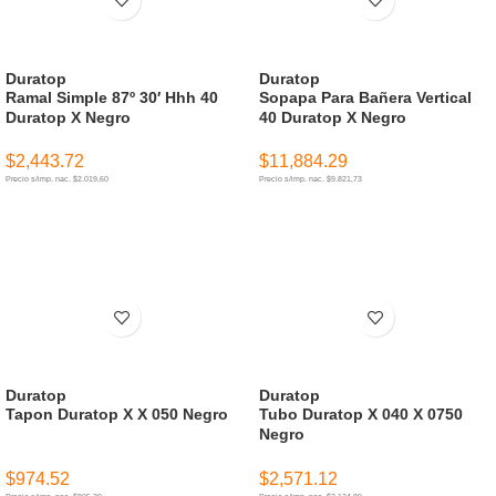
Duratop
Duratop
Ramal Simple 87º 30′ Hhh 40
Sopapa Para Bañera Vertical
Duratop X Negro
40 Duratop X Negro
$
2,443.72
$
11,884.29
Precio s/imp. nac. $2.019,60
Precio s/imp. nac. $9.821,73
AÑADIR AL CARRITO
AÑADIR AL CARRITO
Duratop
Duratop
Tapon Duratop X X 050 Negro
Tubo Duratop X 040 X 0750
Negro
$
974.52
$
2,571.12