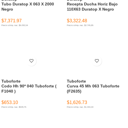
Tubo Duratop X 063 X 2000
Recepta Ducha Horiz Bajo
Negro
110X63 Duratop X Negro
$
7,371.97
$
3,322.48
Precio s/imp. nac. $6.092,54
Precio s/imp. nac. $2.745,85
AÑADIR AL CARRITO
AÑADIR AL CARRITO
Tuboforte
Tuboforte
Codo Hh 90* 040 Tuboforte (
Curva 45 Mh 063 Tuboforte
F1040 )
(F2635)
$
653.10
$
1,626.73
Precio s/imp. nac. $539,75
Precio s/imp. nac. $1.344,40
AÑADIR AL CARRITO
AÑADIR AL CARRITO