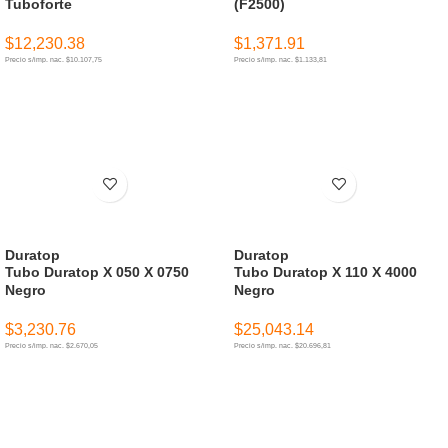
Tuboforte
(F2500)
$
12,230.38
$
1,371.91
Precio s/imp. nac. $10.107,75
Precio s/imp. nac. $1.133,81
AÑADIR AL CARRITO
AÑADIR AL CARRITO
Duratop
Duratop
Tubo Duratop X 050 X 0750
Tubo Duratop X 110 X 4000
Negro
Negro
$
3,230.76
$
25,043.14
Precio s/imp. nac. $2.670,05
Precio s/imp. nac. $20.696,81
AÑADIR AL CARRITO
AÑADIR AL CARRITO