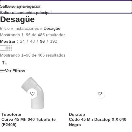
Saltar a la navegación
Saltar al contenido principal
Desagüe
Inicio
»
Instalaciones
»
Desagüe
Mostrando 1–96 de 485 resultados
Mostrar
24
48
96
192
Mostrando 1–96 de 485 resultados
Ver Filtros
Tuboforte
Duratop
Curva 45 Mh 040 Tuboforte
Codo 45 Mh Duratop X X 040
(F2405)
Negro