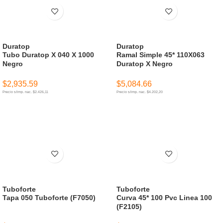
Duratop
Duratop
Tubo Duratop X 040 X 1000
Ramal Simple 45* 110X063
Negro
Duratop X Negro
$
2,935.59
$
5,084.66
Precio s/imp. nac. $2.426,11
Precio s/imp. nac. $4.202,20
AÑADIR AL CARRITO
AÑADIR AL CARRITO
Tuboforte
Tuboforte
Tapa 050 Tuboforte (F7050)
Curva 45* 100 Pvc Linea 100
(F2105)