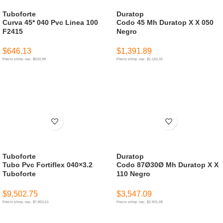
Tuboforte
Duratop
Curva 45* 040 Pvc Linea 100
Codo 45 Mh Duratop X X 050
F2415
Negro
$
646.13
$
1,391.89
Precio s/imp. nac. $533,99
Precio s/imp. nac. $1.150,32
AÑADIR AL CARRITO
AÑADIR AL CARRITO
Tuboforte
Duratop
Tubo Pvc Fortiflex 040×3.2
Codo 87Ø30Ø Mh Duratop X X
Tuboforte
110 Negro
$
9,502.75
$
3,547.09
Precio s/imp. nac. $7.853,51
Precio s/imp. nac. $2.931,48
AÑADIR AL CARRITO
AÑADIR AL CARRITO