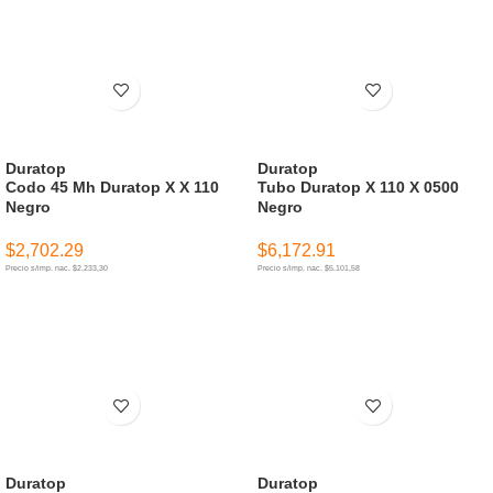
Duratop
Duratop
Codo 45 Mh Duratop X X 110
Tubo Duratop X 110 X 0500
Negro
Negro
$
2,702.29
$
6,172.91
Precio s/imp. nac. $2.233,30
Precio s/imp. nac. $5.101,58
AÑADIR AL CARRITO
AÑADIR AL CARRITO
Duratop
Duratop