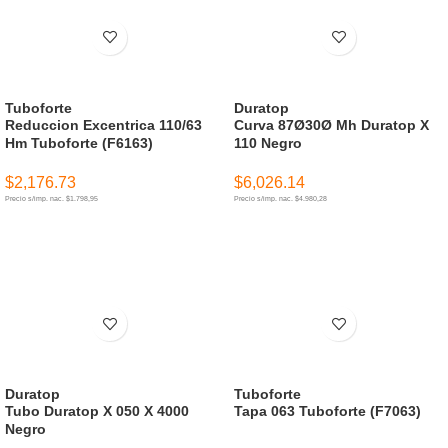
Tuboforte
Duratop
Reduccion Excentrica 110/63
Curva 87Ø30Ø Mh Duratop X
Hm Tuboforte (F6163)
110 Negro
$
2,176.73
$
6,026.14
Precio s/imp. nac. $1.798,95
Precio s/imp. nac. $4.980,28
AÑADIR AL CARRITO
AÑADIR AL CARRITO
Duratop
Tuboforte
Tubo Duratop X 050 X 4000
Tapa 063 Tuboforte (F7063)
Negro