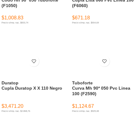
(F1050)
(F6060)
$
1,008.83
$
671.18
Precio s/imp. nac. $833,74
Precio s/imp. nac. $554,69
AÑADIR AL CARRITO
AÑADIR AL CARRITO
Duratop
Tuboforte
Cupla Duratop X X 110 Negro
Curva Mh 90* 050 Pvc Linea
100 (F2590)
$
3,471.20
$
1,124.67
Precio s/imp. nac. $2.868,76
Precio s/imp. nac. $929,48
AÑADIR AL CARRITO
AÑADIR AL CARRITO