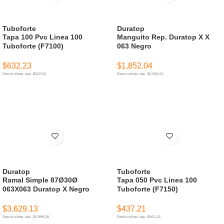
Tuboforte
Duratop
Tapa 100 Pvc Linea 100
Manguito Rep. Duratop X X
Tuboforte (F7100)
063 Negro
$
632.23
$
1,852.04
Precio s/imp. nac. $522,50
Precio s/imp. nac. $1.530,61
AÑADIR AL CARRITO
AÑADIR AL CARRITO
Duratop
Tuboforte
Ramal Simple 87Ø30Ø
Tapa 050 Pvc Linea 100
063X063 Duratop X Negro
Tuboforte (F7150)
$
3,629.13
$
437.21
Precio s/imp. nac. $2.999,28
Precio s/imp. nac. $361,33