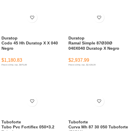
Duratop
Duratop
Codo 45 Hh Duratop X X 040
Ramal Simple 87Ø30Ø
Negro
040X040 Duratop X Negro
$
1,180.83
$
2,937.99
Precio s/imp. nac. $975,89
Precio s/imp. nac. $2.428,09
AÑADIR AL CARRITO
AÑADIR AL CARRITO
Tuboforte
Tuboforte
Tubo Pvc Fortiflex 050×3.2
Curva Mh 87 30 050 Tuboforte