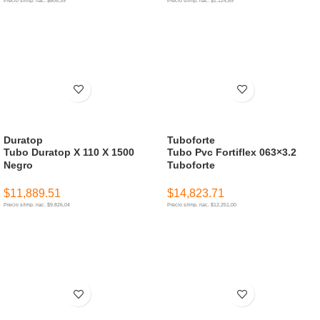
Precio s/imp. nac. $805,39
Precio s/imp. nac. $2.124,89
AÑADIR AL CARRITO
AÑADIR AL CARRITO
Duratop
Tuboforte
Tubo Duratop X 110 X 1500
Tubo Pvc Fortiflex 063×3.2
Negro
Tuboforte
$
11,889.51
$
14,823.71
Precio s/imp. nac. $9.826,04
Precio s/imp. nac. $12.251,00
AÑADIR AL CARRITO
AÑADIR AL CARRITO