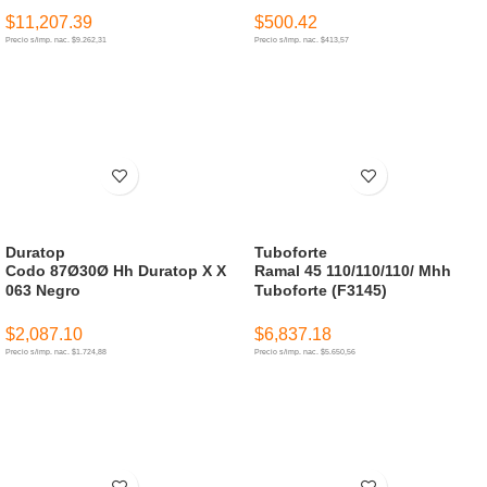
$
11,207.39
$
500.42
Precio s/imp. nac. $9.262,31
Precio s/imp. nac. $413,57
AÑADIR AL CARRITO
AÑADIR AL CARRITO
Duratop
Tuboforte
Codo 87Ø30Ø Hh Duratop X X
Ramal 45 110/110/110/ Mhh
063 Negro
Tuboforte (F3145)
$
2,087.10
$
6,837.18
Precio s/imp. nac. $1.724,88
Precio s/imp. nac. $5.650,56
AÑADIR AL CARRITO
AÑADIR AL CARRITO