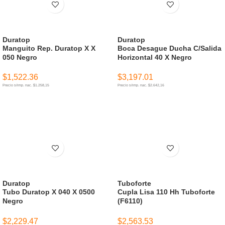
Duratop
Duratop
Manguito Rep. Duratop X X
Boca Desague Ducha C/Salida
050 Negro
Horizontal 40 X Negro
$
1,522.36
$
3,197.01
Precio s/imp. nac. $1.258,15
Precio s/imp. nac. $2.642,16
AÑADIR AL CARRITO
AÑADIR AL CARRITO
Duratop
Tuboforte
Tubo Duratop X 040 X 0500
Cupla Lisa 110 Hh Tuboforte
Negro
(F6110)
$
2,229.47
$
2,563.53