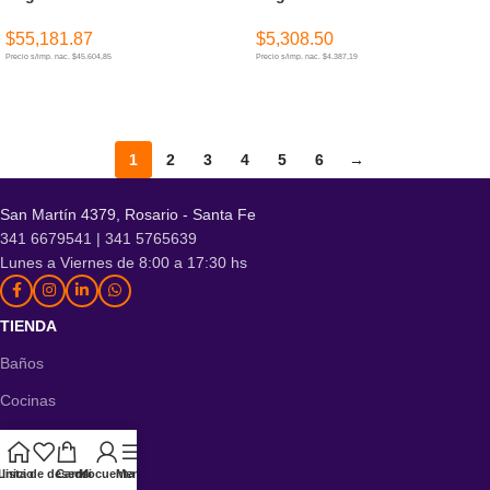
$
55,181.87
$
5,308.50
Precio s/imp. nac. $45.604,85
Precio s/imp. nac. $4.387,19
AÑADIR AL CARRITO
AÑADIR AL CARRITO
1
2
3
4
5
6
→
San Martín 4379, Rosario - Santa Fe
341 6679541 | 341 5765639
Lunes a Viernes de 8:00 a 17:30 hs
TIENDA
Baños
Cocinas
Hogar
Instalaciones
Lista de deseos
Inicio
Carrito
Mi cuenta
Menú