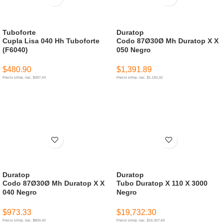
Tuboforte
Duratop
Cupla Lisa 040 Hh Tuboforte
Codo 87Ø30Ø Mh Duratop X X
(F6040)
050 Negro
$
480.90
$
1,391.89
Precio s/imp. nac. $397,44
Precio s/imp. nac. $1.150,32
AÑADIR AL CARRITO
AÑADIR AL CARRITO
Duratop
Duratop
Codo 87Ø30Ø Mh Duratop X X
Tubo Duratop X 110 X 3000
040 Negro
Negro
$
973.33
$
19,732.30
Precio s/imp. nac. $804,40
Precio s/imp. nac. $16.307,69