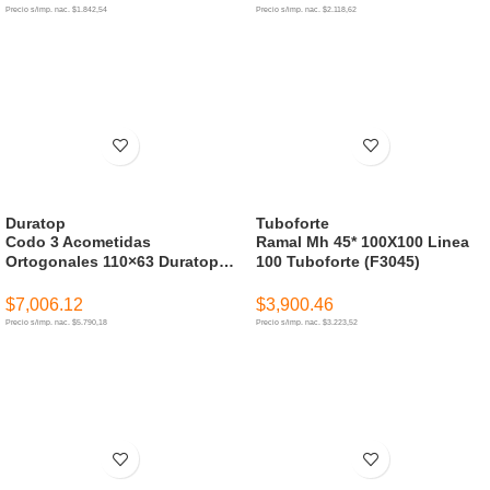
Precio s/imp. nac. $1.842,54
Precio s/imp. nac. $2.118,62
AÑADIR AL CARRITO
AÑADIR AL CARRITO
Duratop
Tuboforte
Codo 3 Acometidas
Ramal Mh 45* 100X100 Linea
Ortogonales 110×63 Duratop X
100 Tuboforte (F3045)
Negro
$
7,006.12
$
3,900.46
Precio s/imp. nac. $5.790,18
Precio s/imp. nac. $3.223,52
AÑADIR AL CARRITO
AÑADIR AL CARRITO