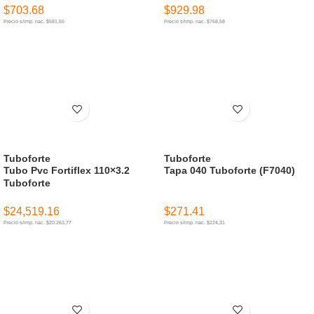
$
703.68
$
929.98
Precio s/imp. nac. $581,55
Precio s/imp. nac. $768,58
AÑADIR AL CARRITO
AÑADIR AL CARRITO
Tuboforte
Tuboforte
Tubo Pvc Fortiflex 110×3.2
Tapa 040 Tuboforte (F7040)
Tuboforte
$
24,519.16
$
271.41
Precio s/imp. nac. $20.263,77
Precio s/imp. nac. $224,31
AÑADIR AL CARRITO
AÑADIR AL CARRITO