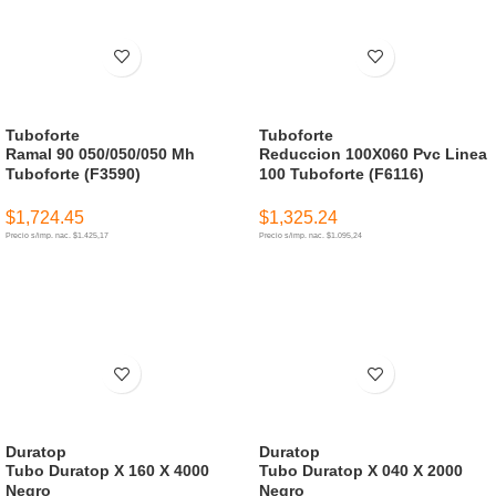
Tuboforte
Tuboforte
Ramal 90 050/050/050 Mh
Reduccion 100X060 Pvc Linea
Tuboforte (F3590)
100 Tuboforte (F6116)
$
1,724.45
$
1,325.24
Precio s/imp. nac. $1.425,17
Precio s/imp. nac. $1.095,24
AÑADIR AL CARRITO
AÑADIR AL CARRITO
Duratop
Duratop
Tubo Duratop X 160 X 4000
Tubo Duratop X 040 X 2000
Negro
Negro