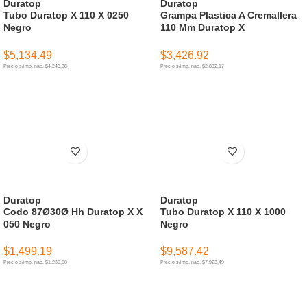
Duratop
Duratop
Tubo Duratop X 110 X 0250
Grampa Plastica A Cremallera
Negro
110 Mm Duratop X
$
5,134.49
$
3,426.92
Precio s/imp. nac. $4.243,38
Precio s/imp. nac. $2.832,17
AÑADIR AL CARRITO
AÑADIR AL CARRITO
Duratop
Duratop
Codo 87Ø30Ø Hh Duratop X X
Tubo Duratop X 110 X 1000
050 Negro
Negro
$
1,499.19
$
9,587.42
Precio s/imp. nac. $1.239,00
Precio s/imp. nac. $7.923,49
AÑADIR AL CARRITO
AÑADIR AL CARRITO