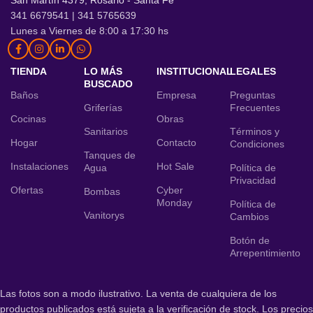
San Martín 4379, Rosario - Santa Fe
341 6679541 | 341 5765639
Lunes a Viernes de 8:00 a 17:30 hs
TIENDA
LO MÁS
INSTITUCIONAL
LEGALES
BUSCADO
Baños
Empresa
Preguntas
Griferías
Frecuentes
Cocinas
Obras
Sanitarios
Términos y
Hogar
Contacto
Condiciones
Tanques de
Instalaciones
Hot Sale
Agua
Política de
Privacidad
Ofertas
Cyber
Bombas
Monday
Política de
Vanitorys
Cambios
Botón de
Arrepentimiento
Las fotos son a modo ilustrativo. La venta de cualquiera de los
productos publicados está sujeta a la verificación de stock. Los precios