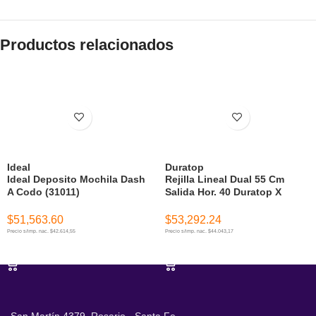
Productos relacionados
Ideal
Duratop
Ideal Deposito Mochila Dash
Rejilla Lineal Dual 55 Cm
A Codo (31011)
Salida Hor. 40 Duratop X
$
51,563.60
$
53,292.24
Precio s/imp. nac. $42.614,55
Precio s/imp. nac. $44.043,17
AÑADIR AL CARRITO
AÑADIR AL CARRITO