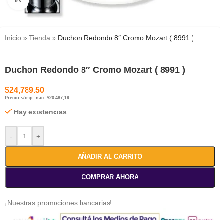
Inicio
»
Tienda
»
Duchon Redondo 8″ Cromo Mozart ( 8991 )
Duchon Redondo 8″ Cromo Mozart ( 8991 )
$
24,789.50
Precio s/imp. nac. $20.487,19
Hay existencias
-
+
AÑADIR AL CARRITO
COMPRAR AHORA
¡Nuestras promociones bancarias!