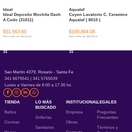
Ideal
Aqualaf
Ideal Deposito Mochila Dash
Cuyen Lavatorio C. Ceramico
A Codo (31011)
Aqualaf ( 8010 )
$
51,563.60
$
100,804.08
Precio s/imp. nac. $42.614,55
Precio s/imp. nac. $83.309,16
AÑADIR AL CARRITO
AÑADIR AL CARRITO
San Martín 4379, Rosario - Santa Fe
341 6679541 | 341 5765639
Lunes a Viernes de 8:00 a 17:30 hs
TIENDA
LO MÁS
INSTITUCIONAL
LEGALES
BUSCADO
Baños
Empresa
Preguntas
Griferías
Frecuentes
Cocinas
Obras
Sanitarios
Términos y
Hogar
Contacto