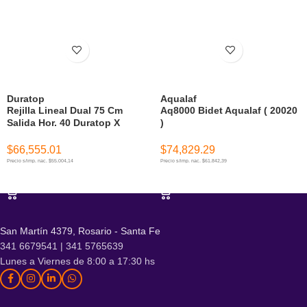
Duratop
Aqualaf
Rejilla Lineal Dual 75 Cm
Aq8000 Bidet Aqualaf ( 20020
Salida Hor. 40 Duratop X
)
$
66,555.01
$
74,829.29
Precio s/imp. nac. $55.004,14
Precio s/imp. nac. $61.842,39
AÑADIR AL CARRITO
AÑADIR AL CARRITO
San Martín 4379, Rosario - Santa Fe
341 6679541 | 341 5765639
Lunes a Viernes de 8:00 a 17:30 hs