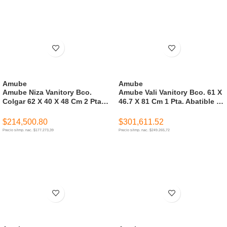
Amube
Amube
Amube Niza Vanitory Bco.
Amube Vali Vanitory Bco. 61 X
Colgar 62 X 40 X 48 Cm 2 Ptas.
46.7 X 81 Cm 1 Pta. Abatible 2
C/Mesada Loza 3 Ag. ( Para
Caj. C/Mesada Loza 3 Ag. (
Armar )
Para Armar )
$
214,500.80
$
301,611.52
Precio s/imp. nac. $177.273,39
Precio s/imp. nac. $249.265,72
AÑADIR AL CARRITO
AÑADIR AL CARRITO