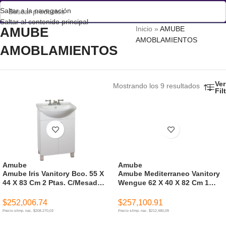
Saltar a la navegación
Saltar al contenido principal
AMUBE
Inicio
»
AMUBE
AMOBLAMIENTOS
AMOBLAMIENTOS
Ver
Mostrando los 9 resultados
Fil
Amube
Amube
Amube Iris Vanitory Bco. 55 X
Amube Mediterraneo Vanitory
44 X 83 Cm 2 Ptas. C/Mesada
Wengue 62 X 40 X 82 Cm 1
Loza 3 Ag. ( Para Armar )
Cajon C/Mesada Loza 3 Ag. (
Para Armar )
$
252,006.74
$
257,100.91
Precio s/imp. nac. $208.270,03
Precio s/imp. nac. $212.480,09
AÑADIR AL CARRITO
AÑADIR AL CARRITO