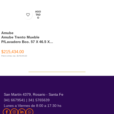
AGO
TAD
O
Amube
Amube Trento Mueble
P/Lavadero Bco. 57 X 46.5 X
83 Cm 2 Ptas. C/Mesada
Acrilico ( Para Armar )
$
215,434.00
Precio s/imp. nac. $178.044,63
LEER MÁS
Ver más
San Martín 4379, Rosario - Santa Fe
341 6679541 | 341 5765639
Lunes a Viernes de 8:00 a 17:30 hs