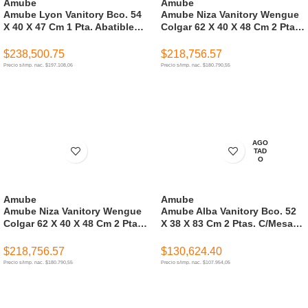
Amube
Amube
Amube Lyon Vanitory Bco. 54
Amube Niza Vanitory Wengue
X 40 X 47 Cm 1 Pta. Abatible
Colgar 62 X 40 X 48 Cm 2 Ptas.
C/Mesada Loza 3 Ag. ( Para
C/Mesada Loza 3 Ag. ( Para
Armar )
Armar )
$
238,500.75
$
218,756.57
Precio s/imp. nac. $197.108,06
Precio s/imp. nac. $180.790,55
AÑADIR AL CARRITO
AÑADIR AL CARRITO
AGO
TAD
O
Amube
Amube
Amube Niza Vanitory Wengue
Amube Alba Vanitory Bco. 52
Colgar 62 X 40 X 48 Cm 2 Ptas.
X 38 X 83 Cm 2 Ptas. C/Mesada
C/Mesada Loza 1 Ag. ( Para
Poliuretano 3 Ag. ( Para Armar
Armar )
)
$
218,756.57
$
130,624.40
Precio s/imp. nac. $180.790,55
Precio s/imp. nac. $107.954,05
AÑADIR AL CARRITO
LEER MÁS