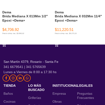
Dema
Dema
Brida Mediana X 013Mm 1/2″
Brida Mediana X 032Mm 11/4″
Epoxi «Dema»
Epoxi «Dema»
$
4,706.92
$
11,220.51
Precio s/imp. nac. $3.890,02
Precio s/imp. nac. $9.273,15
AÑADIR AL CARRITO
AÑADIR AL CARRITO
San Martín 4379, Rosario - Santa Fe
341 6679541 | 341 5765639
Lunes a Viernes de 8:00 a 17:30 hs
TIENDA
LO MÁS
INSTITUCIONAL
LEGALES
BUSCADO
Baños
Empresa
Preguntas
Griferías
Frecuentes
Cocinas
Obras