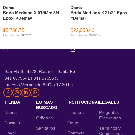
Dema
Dema
Brida Mediana X 019Mm 3/4″
Brida Mediana X 21/2″ Epoxi
Epoxi «Dema»
«Dema»
$
5,758.75
$
22,853.43
Precio s/imp. nac. $4.759,30
Precio s/imp. nac. $18.887,13
AÑADIR AL CARRITO
AÑADIR AL CARRITO
San Martín 4379, Rosario - Santa Fe
341 6679541 | 341 5765639
Lunes a Viernes de 8:00 a 17:30 hs
TIENDA
LO MÁS
INSTITUCIONAL
LEGALES
BUSCADO
Baños
Empresa
Preguntas
Griferías
Frecuentes
Cocinas
Obras
Sanitarios
Términos y
Hogar
Contacto
Condiciones