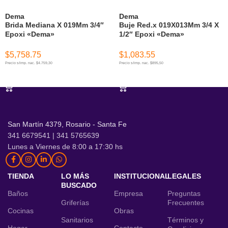
Dema
Dema
Brida Mediana X 019Mm 3/4″
Buje Red.x 019X013Mm 3/4 X
Epoxi «Dema»
1/2″ Epoxi «Dema»
$
5,758.75
$
1,083.55
Precio s/imp. nac. $4.759,30
Precio s/imp. nac. $895,50
AÑADIR AL CARRITO
AÑADIR AL CARRITO
San Martín 4379, Rosario - Santa Fe
341 6679541 | 341 5765639
Lunes a Viernes de 8:00 a 17:30 hs
TIENDA
LO MÁS
INSTITUCIONAL
LEGALES
BUSCADO
Baños
Empresa
Preguntas
Griferías
Frecuentes
Cocinas
Obras
Sanitarios
Términos y
Hogar
Contacto