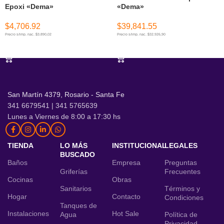
Epoxi «Dema»
«Dema»
$
4,706.92
$
39,841.55
Precio s/imp. nac. $3.890,02
Precio s/imp. nac. $32.926,90
AÑADIR AL CARRITO
AÑADIR AL CARRITO
San Martín 4379, Rosario - Santa Fe
341 6679541 | 341 5765639
Lunes a Viernes de 8:00 a 17:30 hs
TIENDA
LO MÁS
INSTITUCIONAL
LEGALES
BUSCADO
Baños
Empresa
Preguntas
Griferías
Frecuentes
Cocinas
Obras
Sanitarios
Términos y
Hogar
Contacto
Condiciones
Tanques de
Instalaciones
Hot Sale
Agua
Política de
Privacidad