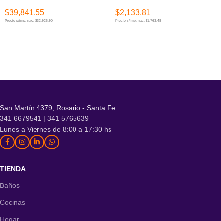
$
39,841.55
$
2,133.81
Precio s/imp. nac. $32.926,90
Precio s/imp. nac. $1.763,48
AÑADIR AL CARRITO
AÑADIR AL CARRITO
San Martín 4379, Rosario - Santa Fe
341 6679541 | 341 5765639
Lunes a Viernes de 8:00 a 17:30 hs
TIENDA
Baños
Cocinas
Hogar