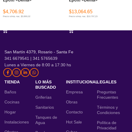
$
4,706.92
$
13,064.65
Precio s/imp. nac. $3.890,02
Precio s/imp. nac. $10.797,23
AÑADIR AL CARRITO
AÑADIR AL CARRITO
San Martín 4379, Rosario - Santa Fe
341 6679541 | 341 5765639
Lunes a Viernes de 8:00 a 17:30 hs
TIENDA
LO MÁS
INSTITUCIONAL
LEGALES
BUSCADO
Baños
Empresa
Preguntas
Griferías
Frecuentes
Cocinas
Obras
Sanitarios
Términos y
Hogar
Contacto
Condiciones
Tanques de
Instalaciones
Hot Sale
Agua
Política de
Privacidad