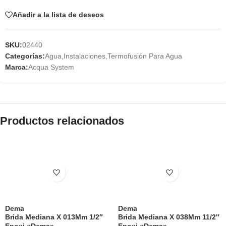
Añadir a la lista de deseos
SKU:
02440
Categorías:
Agua
,
Instalaciones
,
Termofusión Para Agua
Marca:
Acqua System
Productos relacionados
Dema
Dema
Brida Mediana X 013Mm 1/2″
Brida Mediana X 038Mm 11/2″
Epoxi «Dema»
Epoxi «Dema»