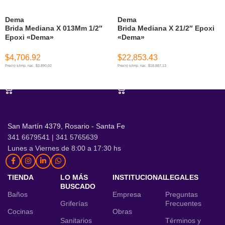
Dema
Dema
Brida Mediana X 013Mm 1/2″
Brida Mediana X 21/2″ Epoxi
Epoxi «Dema»
«Dema»
$
4,706.92
$
22,853.43
Precio s/imp. nac. $3.890,02
Precio s/imp. nac. $18.887,13
AÑADIR AL CARRITO
AÑADIR AL CARRITO
San Martín 4379, Rosario - Santa Fe
341 6679541 | 341 5765639
Lunes a Viernes de 8:00 a 17:30 hs
TIENDA
LO MÁS
INSTITUCIONAL
LEGALES
BUSCADO
Baños
Empresa
Preguntas
Griferías
Frecuentes
Cocinas
Obras
Sanitarios
Términos y