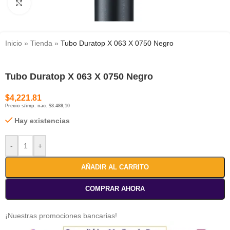
Haga clic para ampliar
Inicio
»
Tienda
»
Tubo Duratop X 063 X 0750 Negro
Tubo Duratop X 063 X 0750 Negro
$
4,221.81
Precio s/imp. nac. $3.489,10
Hay existencias
-
+
AÑADIR AL CARRITO
COMPRAR AHORA
¡Nuestras promociones bancarias!