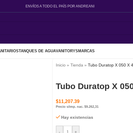
ENVÍOS A TODO EL PAÍS POR ANDREANI
NITARIOS
TANQUES DE AGUA
VANITORYS
MARCAS
Inicio
»
Tienda
»
Tubo Duratop X 050 X 
Tubo Duratop X 05
$
11,207.39
Precio s/imp. nac. $9.262,31
Hay existencias
-
+