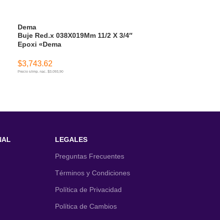
Dema
Dema
Buje Red.x 038X019Mm 11/2 X 3/4″
Buje Red.x 051
Epoxi «Dema
«Dema»
$
3,743.62
$
6,671.13
Precio s/imp. nac. $3.093,90
Precio s/imp. nac. $5.513,33
AÑADIR AL CARRITO
AÑADIR AL CA
NAL
LEGALES
Preguntas Frecuentes
Términos y Condiciones
Política de Privacidad
Política de Cambios