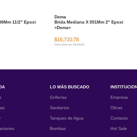
Dema
38Mm 11/2″ Epoxi
Brida Mediana X 051Mm 2″ Epoxi
«Dema»
$
16,710.78
Precio s/imp. nac. $13.810,56
ITO
AÑADIR AL CARRITO
DA
LO MÁS BUSCADO
INSTITUCIO
s
Griferías
Empresa
nas
Sanitarios
Obras
r
Tanques de Agua
Contacto
laciones
Bombas
Hot Sale