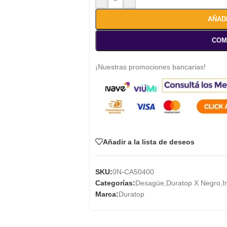
AÑAD
COM
¡Nuestras promociones bancarias!
Añadir a la lista de deseos
SKU:
0N-CA50400
Categorías:
Desagüe
,
Duratop X Negro
,
I
Marca:
Duratop