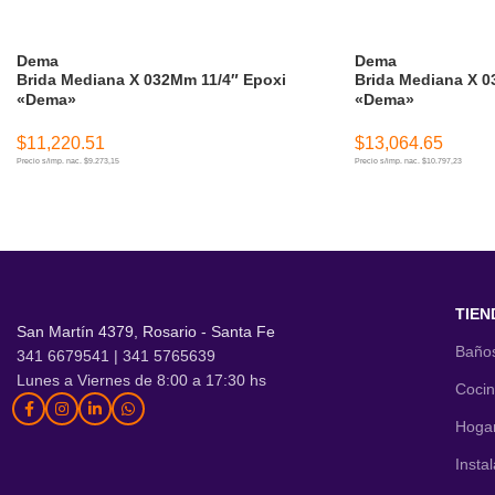
Dema
Dema
Brida Mediana X 032Mm 11/4″ Epoxi
Brida Mediana X 0
«Dema»
«Dema»
$
11,220.51
$
13,064.65
Precio s/imp. nac. $9.273,15
Precio s/imp. nac. $10.797,23
AÑADIR AL CARRITO
AÑADIR AL CARR
TIEN
San Martín 4379, Rosario - Santa Fe
Baño
341 6679541 | 341 5765639
Lunes a Viernes de 8:00 a 17:30 hs
Coci
Hoga
Insta