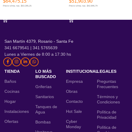
$
64,475.15
$
51,903.90
Precio s/imp. nac. $53.285,25
Precio s/imp. nac. $42.895,79
AÑADIR AL CARRITO
AÑADIR AL CARRITO
San Martín 4379, Rosario - Santa Fe
341 6679541 | 341 5765639
Lunes a Viernes de 8:00 a 17:30 hs
TIENDA
LO MÁS
INSTITUCIONAL
LEGALES
BUSCADO
Baños
Empresa
Preguntas
Griferías
Frecuentes
Cocinas
Obras
Sanitarios
Términos y
Hogar
Contacto
Condiciones
Tanques de
Instalaciones
Hot Sale
Agua
Política de
Privacidad
Ofertas
Cyber
Bombas
Monday
Política de
Vanitorys