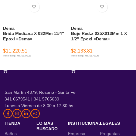
Dema
Dema
Brida Mediana X 032Mm 11/4″
Buje Red.x 025X013Mm 1 X
Epoxi «Dema»
1/2″ Epoxi «Dema»
$
11,220.51
$
2,133.81
Precio s/imp. nac. $9.273,15
Precio s/imp. nac. $1.763,48
AÑADIR AL CARRITO
AÑADIR AL CARRITO
San Martín 4379, Rosario - Santa Fe
341 6679541 | 341 5765639
Lunes a Viernes de 8:00 a 17:30 hs
TIENDA
LO MÁS
INSTITUCIONAL
LEGALES
BUSCADO
Baños
Empresa
Preguntas