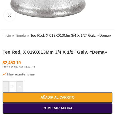
Haga clic para ampliar
Inicio
»
Tienda
»
Tee Red. X 019X013Mm 3/4 X 1/2″ Galv. «Dema»
Tee Red. X 019X013Mm 3/4 X 1/2″ Galv. «Dema»
$
2,453.19
Precio s/imp. nac. $2.027,43
Hay existencias
-
+
AÑADIR AL CARRITO
COMPRAR AHORA