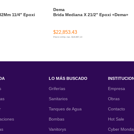
Dema
32Mm 11/4″ Epoxi
Brida Mediana X 21/2″ Epoxi «Dema»
$
22,853.43
Precio s/imp. nac. $18.887,13
ITO
AÑADIR AL CARRITO
DA
LO MÁS BUSCADO
INSTITUCIO
s
Griferías
Empresa
nas
Sanitarios
Obras
r
Tanques de Agua
Contacto
laciones
Bombas
Hot Sale
as
Vanitorys
Cyber Monda