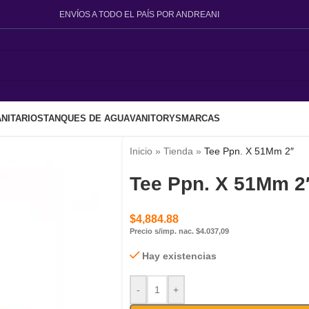
ENVÍOS A TODO EL PAÍS POR ANDREANI
NITARIOS
TANQUES DE AGUA
VANITORYS
MARCAS
Inicio
»
Tienda
»
Tee Ppn. X 51Mm 2″
Tee Ppn. X 51Mm 2
$
4,884.88
Precio s/imp. nac. $4.037,09
Hay existencias
-
+