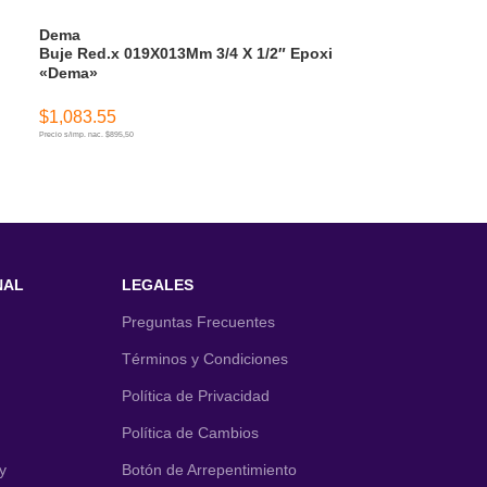
Dema
Dema
Buje Red.x 019X013Mm 3/4 X 1/2″ Epoxi
Buje Red.x 032
«Dema»
Epoxi «Dema
$
1,083.55
$
3,454.92
Precio s/imp. nac. $895,50
Precio s/imp. nac. $2.855,31
AÑADIR AL CARRITO
AÑADIR AL CA
NAL
LEGALES
Preguntas Frecuentes
Términos y Condiciones
Política de Privacidad
Política de Cambios
y
Botón de Arrepentimiento