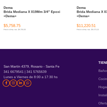
Dema
Dema
Brida Mediana X 019Mm 3/4″ Epoxi
Brida Mediana X 0
«Dema»
«Dema»
$
5,758.75
$
11,220.51
Precio s/imp. nac. $4.759,30
Precio s/imp. nac. $9.273,15
AÑADIR AL CARRITO
AÑADIR AL CARR
TIEN
San Martín 4379, Rosario - Santa Fe
Baño
341 6679541 | 341 5765639
Lunes a Viernes de 8:00 a 17:30 hs
Coci
Hoga
Insta
Ofert