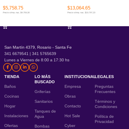
$
5,758.75
$
13,064.65
Precio s/imp. nac. $4.759,30
Precio s/imp. nac. $10.797,23
AÑADIR AL CARRITO
AÑADIR AL CARRITO
San Martín 4379, Rosario - Santa Fe
341 6679541 | 341 5765639
Lunes a Viernes de 8:00 a 17:30 hs
TIENDA
LO MÁS
INSTITUCIONAL
LEGALES
BUSCADO
Baños
Empresa
Preguntas
Griferías
Frecuentes
Cocinas
Obras
Sanitarios
Términos y
Hogar
Contacto
Condiciones
Tanques de
Instalaciones
Hot Sale
Agua
Política de
Privacidad
Ofertas
Cyber
Bombas