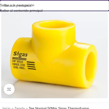
Saltar a la navegación
Saltar al contenido principal
Haga clic para ampliar
Inicio
»
Tienda
»
Tee Normal 50Mm Sigas Thermofusion