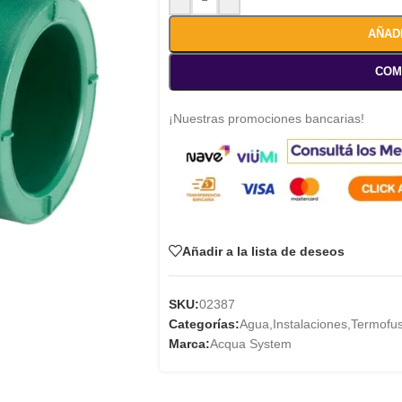
AÑAD
COM
¡Nuestras promociones bancarias!
Añadir a la lista de deseos
SKU:
02387
Categorías:
Agua
,
Instalaciones
,
Termofus
Marca:
Acqua System