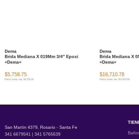
Dema
Dema
Brida Mediana X 019Mm 3/4″ Epoxi
Brida Mediana X 0
«Dema»
«Dema»
$
5,758.75
$
16,710.78
Precio s/imp. nac. $4.759,30
Precio s/imp. nac. $13.810,56
AÑADIR AL CARRITO
AÑADIR AL CARR
TIEN
San Martín 4379, Rosario - Santa Fe
Baño
341 6679541 | 341 5765639