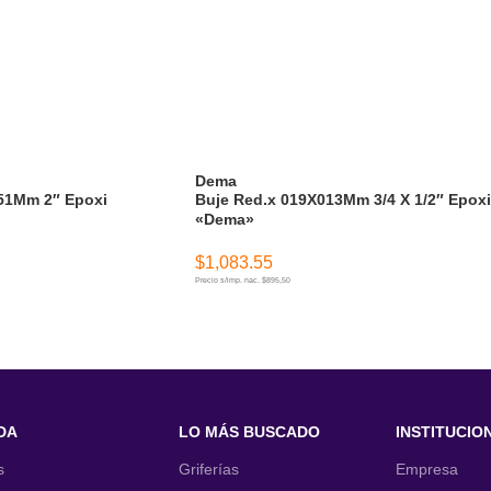
Dema
51Mm 2″ Epoxi
Buje Red.x 019X013Mm 3/4 X 1/2″ Epoxi
«Dema»
$
1,083.55
Precio s/imp. nac. $895,50
ITO
AÑADIR AL CARRITO
DA
LO MÁS BUSCADO
INSTITUCIO
s
Griferías
Empresa