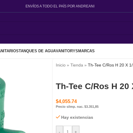
ENVÍOS A TODO EL PAÍS POR ANDREANI
NITARIOS
TANQUES DE AGUA
VANITORYS
MARCAS
Inicio
»
Tienda
»
Th-Tee C/Ros H 20 X 1
Th-Tee C/Ros H 20
$
4,055.74
Precio s/imp. nac. $3.351,85
Hay existencias
-
+