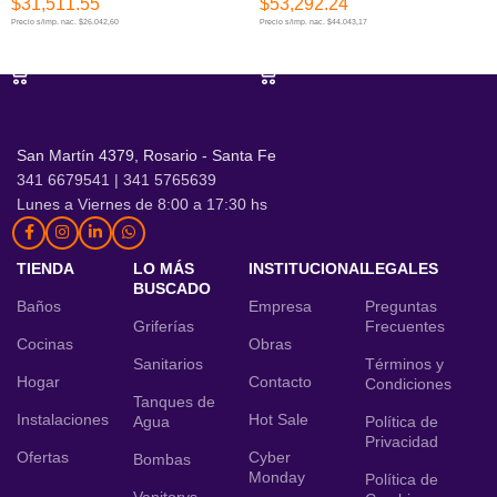
$
31,511.55
$
53,292.24
Precio s/imp. nac. $26.042,60
Precio s/imp. nac. $44.043,17
AÑADIR AL CARRITO
AÑADIR AL CARRITO
San Martín 4379, Rosario - Santa Fe
341 6679541 | 341 5765639
Lunes a Viernes de 8:00 a 17:30 hs
TIENDA
LO MÁS
INSTITUCIONAL
LEGALES
BUSCADO
Baños
Empresa
Preguntas
Griferías
Frecuentes
Cocinas
Obras
Sanitarios
Términos y
Hogar
Contacto
Condiciones
Tanques de
Instalaciones
Hot Sale
Agua
Política de
Privacidad
Ofertas
Cyber
Bombas
Monday
Política de
Vanitorys