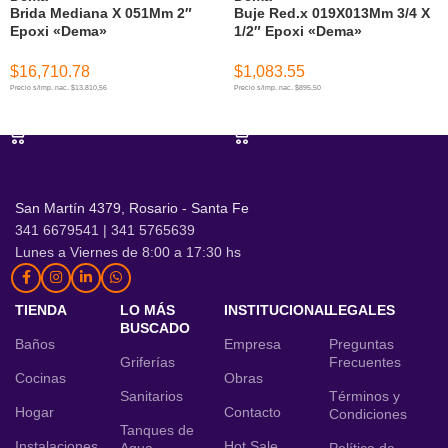
Brida Mediana X 051Mm 2″
Buje Red.x 019X013Mm 3/4 X
Epoxi «Dema»
1/2″ Epoxi «Dema»
$
16,710.78
$
1,083.55
Precio s/imp. nac. $13.810,56
Precio s/imp. nac. $895,50
AÑADIR AL CARRITO
AÑADIR AL CARRITO
San Martín 4379, Rosario - Santa Fe
341 6679541 | 341 5765639
Lunes a Viernes de 8:00 a 17:30 hs
TIENDA
LO MÁS
INSTITUCIONAL
LEGALES
BUSCADO
Baños
Empresa
Preguntas
Griferías
Frecuentes
Cocinas
Obras
Sanitarios
Términos y
Hogar
Contacto
Condiciones
Tanques de
Instalaciones
Hot Sale
Agua
Política de