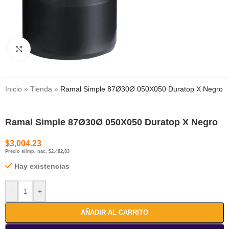
Haga clic para ampliar
Inicio
»
Tienda
»
Ramal Simple 87Ø30Ø 050X050 Duratop X Negro
Ramal Simple 87Ø30Ø 050X050 Duratop X Negro
$
3,004.23
Precio s/imp. nac. $2.482,83
Hay existencias
-
+
AÑADIR AL CARRITO