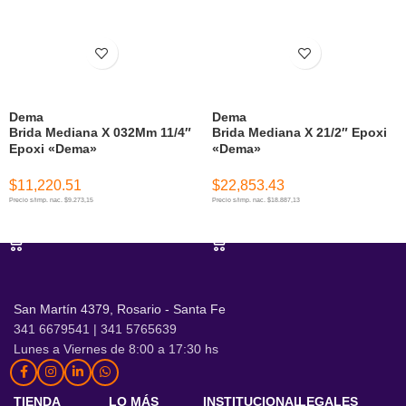
Dema
Dema
Brida Mediana X 032Mm 11/4″
Brida Mediana X 21/2″ Epoxi
Epoxi «Dema»
«Dema»
$
11,220.51
$
22,853.43
Precio s/imp. nac. $9.273,15
Precio s/imp. nac. $18.887,13
AÑADIR AL CARRITO
AÑADIR AL CARRITO
San Martín 4379, Rosario - Santa Fe
341 6679541 | 341 5765639
Lunes a Viernes de 8:00 a 17:30 hs
TIENDA
LO MÁS
INSTITUCIONAL
LEGALES