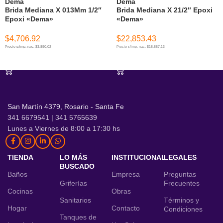
Dema
Dema
Brida Mediana X 013Mm 1/2″
Brida Mediana X 21/2″ Epoxi
Epoxi «Dema»
«Dema»
$
4,706.92
$
22,853.43
Precio s/imp. nac. $3.890,02
Precio s/imp. nac. $18.887,13
AÑADIR AL CARRITO
AÑADIR AL CARRITO
San Martín 4379, Rosario - Santa Fe
341 6679541 | 341 5765639
Lunes a Viernes de 8:00 a 17:30 hs
TIENDA
LO MÁS
INSTITUCIONAL
LEGALES
BUSCADO
Baños
Empresa
Preguntas
Griferías
Frecuentes
Cocinas
Obras
Sanitarios
Términos y
Hogar
Contacto
Condiciones
Tanques de