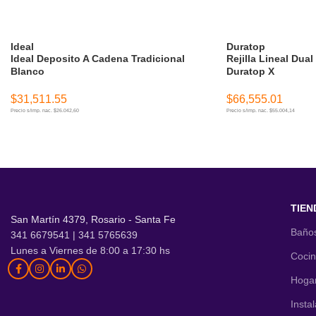
Ideal
Duratop
Ideal Deposito A Cadena Tradicional
Rejilla Lineal Dual
Blanco
Duratop X
$
31,511.55
$
66,555.01
Precio s/imp. nac. $26.042,60
Precio s/imp. nac. $55.004,14
AÑADIR AL CARRITO
AÑADIR AL CARR
TIEN
San Martín 4379, Rosario - Santa Fe
Baño
341 6679541 | 341 5765639
Lunes a Viernes de 8:00 a 17:30 hs
Coci
Hoga
Insta