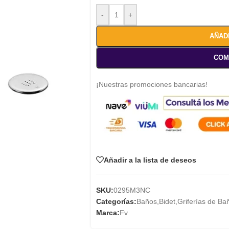
-
+
AÑAD
COM
¡Nuestras promociones bancarias!
Añadir a la lista de deseos
SKU:
0295M3NC
Categorías:
Baños
,
Bidet
,
Griferías de Ba
Marca:
Fv