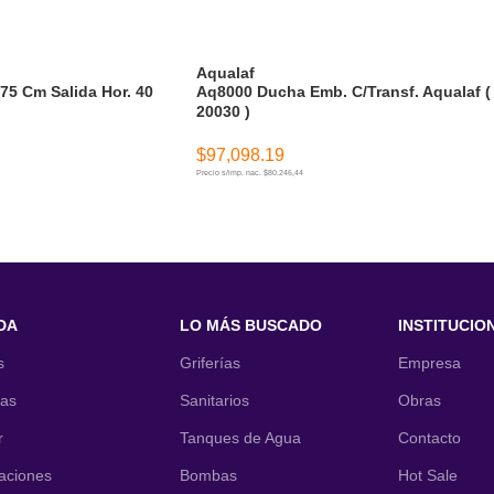
Aqualaf
 75 Cm Salida Hor. 40
Aq8000 Ducha Emb. C/Transf. Aqualaf (
20030 )
$
97,098.19
Precio s/imp. nac. $80.246,44
ITO
AÑADIR AL CARRITO
DA
LO MÁS BUSCADO
INSTITUCIO
s
Griferías
Empresa
nas
Sanitarios
Obras
r
Tanques de Agua
Contacto
laciones
Bombas
Hot Sale