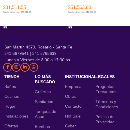
$
31,511.55
$
51,563.60
Precio s/imp. nac. $26.042,60
Precio s/imp. nac. $42.614,55
AÑADIR AL CARRITO
AÑADIR AL CARRITO
San Martín 4379, Rosario - Santa Fe
341 6679541 | 341 5765639
Lunes a Viernes de 8:00 a 17:30 hs
TIENDA
LO MÁS
INSTITUCIONAL
LEGALES
BUSCADO
Baños
Empresa
Preguntas
Griferías
Frecuentes
Cocinas
Obras
Sanitarios
Términos y
Hogar
Contacto
Condiciones
Tanques de
Instalaciones
Hot Sale
Agua
Política de
Privacidad
Ofertas
Cyber
Bombas