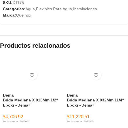
SKU:
X1175
Categorías:
Agua
,
Flexibles Para Agua
,
Instalaciones
Marca:
Queinox
Productos relacionados
Dema
Dema
Brida Mediana X 013Mm 1/2″
Brida Mediana X 032Mm 11/4″
Epoxi «Dema»
Epoxi «Dema»
$
4,706.92
$
11,220.51
Precio s/imp. nac. $3.890,02
Precio s/imp. nac. $9.273,15
AÑADIR AL CARRITO
AÑADIR AL CARRITO