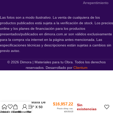
Arrepentimiento
Las fotos son a modo ilustrativo. La venta de cualquiera de los
productos publicados está sujeta a la verificación de stock. Los precios
online y los planes de financiación para los productos
presentados/publicados en dimora.com.ar son válidos exclusivamente
para la compra vía internet en la página antes mencionada. Las
especificaciones técnicas y descripciones están sujetas a cambios sin
previo aviso.
© 2026 Dimora | Materiales para tu Obra. Todos los derechos
reservados. Desarrollado por
Clientum
Flexible Malla De
$
16,957.22
Sin
Acero 3/4″ X 50
existencias
Precio s/imp. nac.
Queinox
Lista de deseos
Inicio
Carrito
Mi cuenta
Menú
$14.014,23