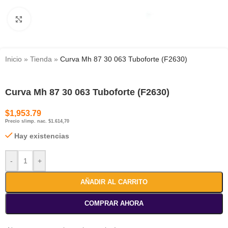
Haga clic para ampliar
Inicio
»
Tienda
»
Curva Mh 87 30 063 Tuboforte (F2630)
Curva Mh 87 30 063 Tuboforte (F2630)
$
1,953.79
Precio s/imp. nac. $1.614,70
Hay existencias
-
+
AÑADIR AL CARRITO
COMPRAR AHORA