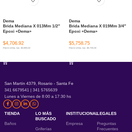
Dema
Dema
Brida Mediana X 013Mm 1/2″
Brida Mediana X 019Mm 3/4″
Epoxi «Dema»
Epoxi «Dema»
$
4,706.92
$
5,758.75
Precio s/imp. nac. $3.890,02
Precio s/imp. nac. $4.759,30
AÑADIR AL CARRITO
AÑADIR AL CARRITO
San Martín 4379, Rosario - Santa Fe
341 6679541 | 341 5765639
Lunes a Viernes de 8:00 a 17:30 hs
TIENDA
LO MÁS
INSTITUCIONAL
LEGALES
BUSCADO
Baños
Empresa
Preguntas
Griferías
Frecuentes