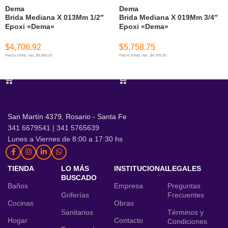
Dema
Dema
Brida Mediana X 013Mm 1/2″
Brida Mediana X 019Mm 3/4″
Epoxi «Dema»
Epoxi «Dema»
$
4,706.92
$
5,758.75
Precio s/imp. nac. $3.890,02
Precio s/imp. nac. $4.759,30
AÑADIR AL CARRITO
AÑADIR AL CARRITO
San Martín 4379, Rosario - Santa Fe
341 6679541 | 341 5765639
Lunes a Viernes de 8:00 a 17:30 hs
TIENDA
LO MÁS
INSTITUCIONAL
LEGALES
BUSCADO
Baños
Empresa
Preguntas
Griferías
Frecuentes
Cocinas
Obras
Sanitarios
Términos y
Hogar
Contacto
Condiciones