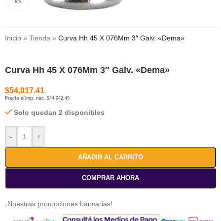
Inicio
»
Tienda
»
Curva Hh 45 X 076Mm 3″ Galv. «Dema»
Curva Hh 45 X 076Mm 3″ Galv. «Dema»
$
54,017.41
Precio s/imp. nac. $44.642,49
Solo quedan 2 disponibles
-
+
AÑADIR AL CARRITO
COMPRAR AHORA
¡Nuestras promociones bancarias!