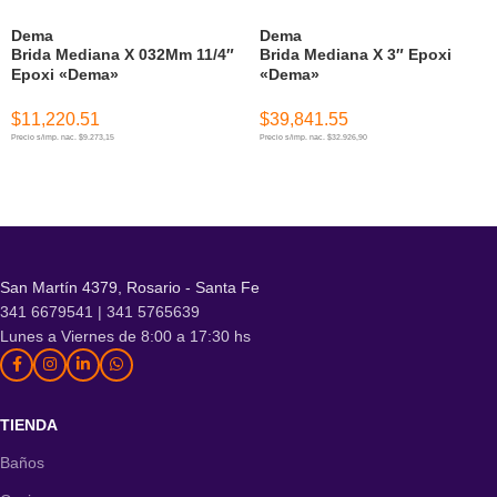
Dema
Dema
Brida Mediana X 032Mm 11/4″
Brida Mediana X 3″ Epoxi
Epoxi «Dema»
«Dema»
$
11,220.51
$
39,841.55
Precio s/imp. nac. $9.273,15
Precio s/imp. nac. $32.926,90
AÑADIR AL CARRITO
AÑADIR AL CARRITO
San Martín 4379, Rosario - Santa Fe
341 6679541 | 341 5765639
Lunes a Viernes de 8:00 a 17:30 hs
TIENDA
Baños