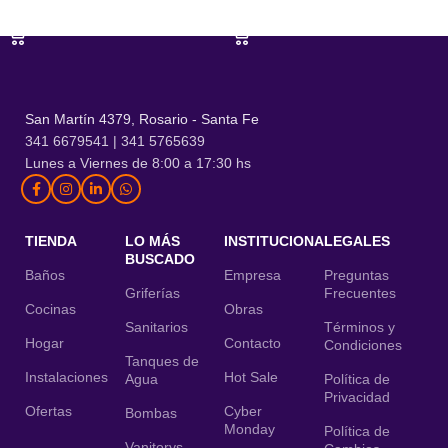
AÑADIR AL CARRITO
AÑADIR AL CARRITO
San Martín 4379, Rosario - Santa Fe
341 6679541 | 341 5765639
Lunes a Viernes de 8:00 a 17:30 hs
TIENDA
LO MÁS
INSTITUCIONAL
LEGALES
BUSCADO
Baños
Empresa
Preguntas
Griferías
Frecuentes
Cocinas
Obras
Sanitarios
Términos y
Hogar
Contacto
Condiciones
Tanques de
Instalaciones
Hot Sale
Agua
Política de
Privacidad
Ofertas
Cyber
Bombas
Monday
Política de
Vanitorys