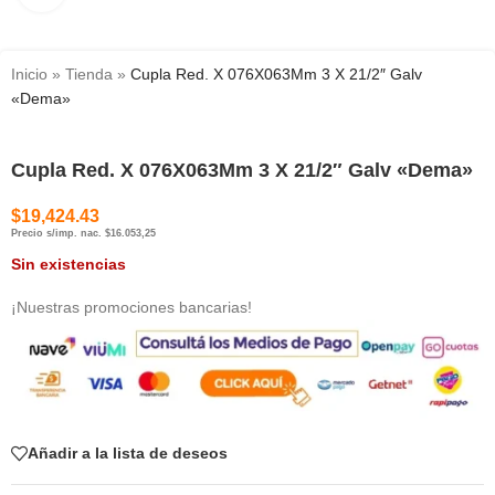
Inicio
»
Tienda
»
Cupla Red. X 076X063Mm 3 X 21/2″ Galv
«Dema»
Cupla Red. X 076X063Mm 3 X 21/2″ Galv «Dema»
$
19,424.43
Precio s/imp. nac. $16.053,25
Sin existencias
¡Nuestras promociones bancarias!
Añadir a la lista de deseos