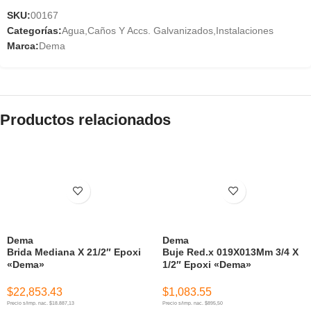
SKU:
00167
Categorías:
Agua
,
Caños Y Accs. Galvanizados
,
Instalaciones
Marca:
Dema
Productos relacionados
Dema
Dema
Brida Mediana X 21/2″ Epoxi
Buje Red.x 019X013Mm 3/4 X
«Dema»
1/2″ Epoxi «Dema»
$
22,853.43
$
1,083.55
Precio s/imp. nac. $18.887,13
Precio s/imp. nac. $895,50