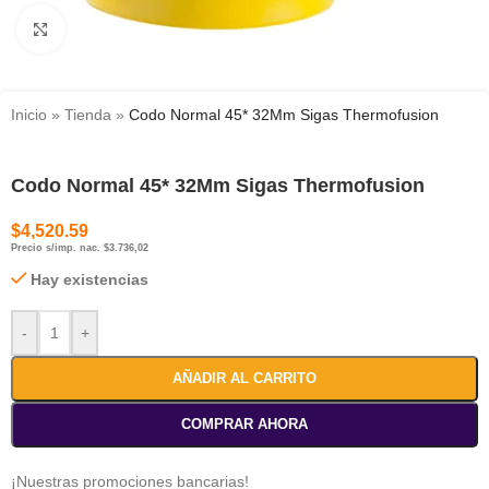
Haga clic para ampliar
Inicio
»
Tienda
»
Codo Normal 45* 32Mm Sigas Thermofusion
Codo Normal 45* 32Mm Sigas Thermofusion
$
4,520.59
Precio s/imp. nac. $3.736,02
Hay existencias
-
+
AÑADIR AL CARRITO
COMPRAR AHORA
¡Nuestras promociones bancarias!