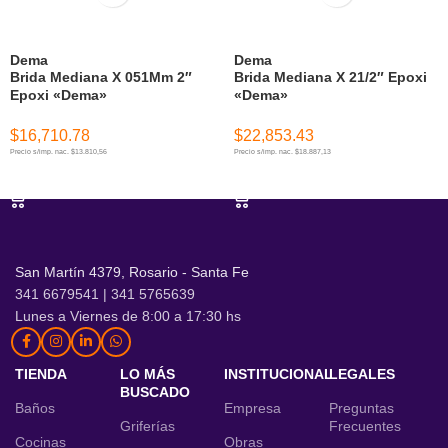
Dema
Dema
Brida Mediana X 051Mm 2″
Brida Mediana X 21/2″ Epoxi
Epoxi «Dema»
«Dema»
$
16,710.78
$
22,853.43
Precio s/imp. nac. $13.810,56
Precio s/imp. nac. $18.887,13
AÑADIR AL CARRITO
AÑADIR AL CARRITO
San Martín 4379, Rosario - Santa Fe
341 6679541 | 341 5765639
Lunes a Viernes de 8:00 a 17:30 hs
TIENDA
LO MÁS
INSTITUCIONAL
LEGALES
BUSCADO
Baños
Empresa
Preguntas
Griferías
Frecuentes
Cocinas
Obras