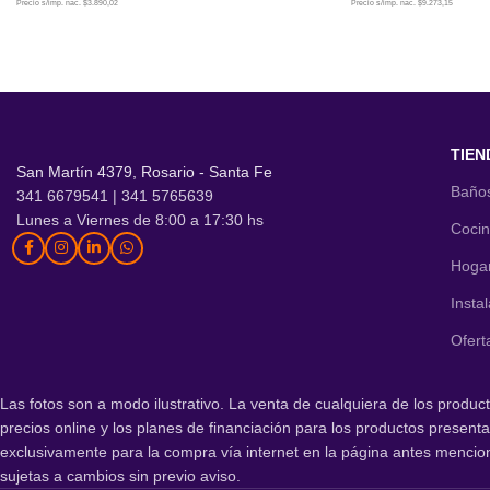
Precio s/imp. nac. $3.890,02
Precio s/imp. nac. $9.273,15
AÑADIR AL CARRITO
AÑADIR AL CARR
TIEN
San Martín 4379, Rosario - Santa Fe
Baño
341 6679541 | 341 5765639
Lunes a Viernes de 8:00 a 17:30 hs
Coci
Hoga
Insta
Ofert
Las fotos son a modo ilustrativo. La venta de cualquiera de los product
precios online y los planes de financiación para los productos presen
exclusivamente para la compra vía internet en la página antes mencio
sujetas a cambios sin previo aviso.