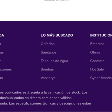
Precio s/imp. nac. $13.810,56
ITO
AÑADIR AL CARRITO
DA
LO MÁS BUSCADO
INSTITUCIO
s
Griferías
Empresa
nas
Sanitarios
Obras
r
Tanques de Agua
Contacto
laciones
Bombas
Hot Sale
as
Vanitorys
Cyber Monda
os publicados está sujeta a la verificación de stock. Los
tados/publicados en dimora.com.ar son válidos
nada. Las especificaciones técnicas y descripciones están