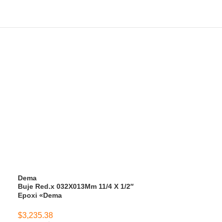
Dema
Dema
Buje Red.x 032X013Mm 11/4 X 1/2″
Buje Red.x 032
Epoxi «Dema
«Dema»
$
3,235.38
$
2,943.14