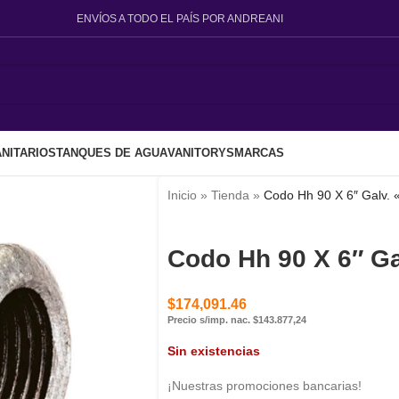
ENVÍOS A TODO EL PAÍS POR ANDREANI
NITARIOS
TANQUES DE AGUA
VANITORYS
MARCAS
Inicio
»
Tienda
»
Codo Hh 90 X 6″ Galv.
Codo Hh 90 X 6″ G
$
174,091.46
Precio s/imp. nac. $143.877,24
Sin existencias
¡Nuestras promociones bancarias!