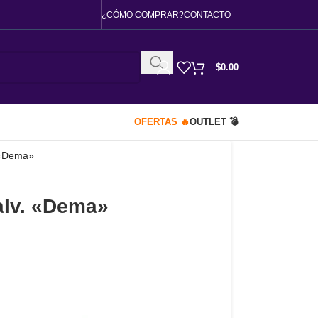
¿CÓMO COMPRAR?
CONTACTO
$
0.00
OFERTAS 🔥
OUTLET 💣
 «Dema»
alv. «Dema»