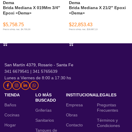
Dema
Dema
Brida Mediana X 019Mm 3/4″
Brida Mediana X 21/2″ Epoxi
Epoxi «Dema»
«Dema»
$
5,758.75
$
22,853.43
Precio s/imp. nac. $4.759,30
Precio s/imp. nac. $18.887,13
AÑADIR AL CARRITO
AÑADIR AL CARRITO
San Martín 4379, Rosario - Santa Fe
341 6679541 | 341 5765639
Lunes a Viernes de 8:00 a 17:30 hs
TIENDA
LO MÁS
INSTITUCIONAL
LEGALES
BUSCADO
Baños
Empresa
Preguntas
Griferías
Frecuentes
Cocinas
Obras
Sanitarios
Términos y
Hogar
Contacto
Condiciones
Tanques de