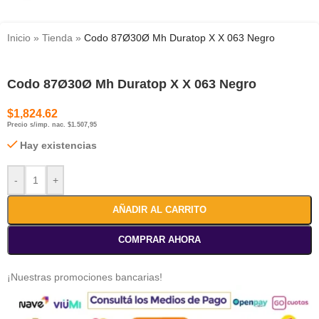
Inicio
»
Tienda
»
Codo 87Ø30Ø Mh Duratop X X 063 Negro
Codo 87Ø30Ø Mh Duratop X X 063 Negro
$
1,824.62
Precio s/imp. nac. $1.507,95
Hay existencias
-
+
AÑADIR AL CARRITO
COMPRAR AHORA
¡Nuestras promociones bancarias!