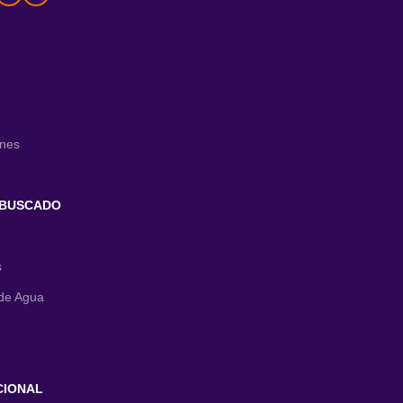
ones
 BUSCADO
s
de Agua
CIONAL