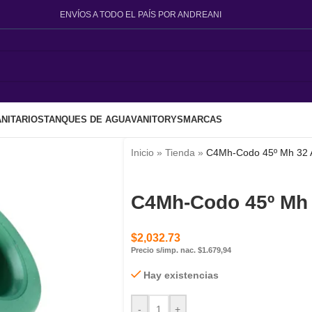
ENVÍOS A TODO EL PAÍS POR ANDREANI
NITARIOS
TANQUES DE AGUA
VANITORYS
MARCAS
Inicio
»
Tienda
»
C4Mh-Codo 45º Mh 32 
C4Mh-Codo 45º Mh
$
2,032.73
Precio s/imp. nac. $1.679,94
Hay existencias
-
+