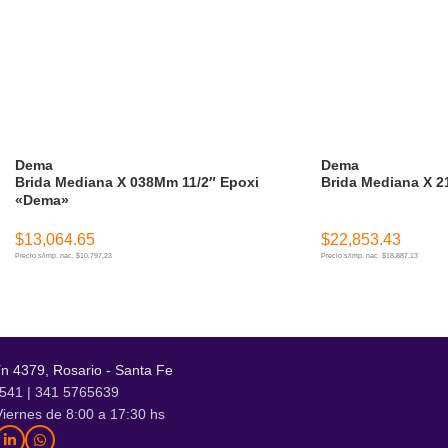
Dema
Dema
Brida Mediana X 038Mm 11/2″ Epoxi
Brida Mediana X 2
«Dema»
$
13,064.65
$
22,853.43
Precio s/imp. nac. $10.797,23
Precio s/imp. nac. $18.887,13
AÑADIR AL CARRITO
AÑADIR AL CARR
n 4379, Rosario - Santa Fe
541 | 341 5765639
iernes de 8:00 a 17:30 hs