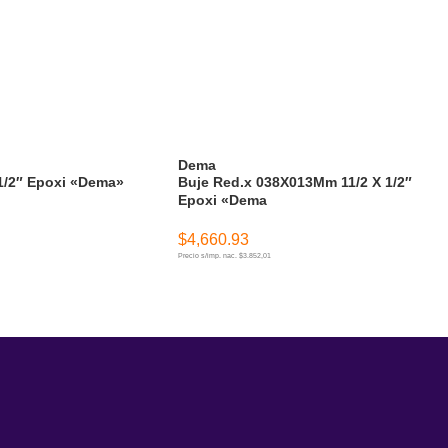
Dema
1/2″ Epoxi «Dema»
Buje Red.x 038X013Mm 11/2 X 1/2″
Epoxi «Dema
$
4,660.93
Precio s/imp. nac. $3.852,01
ITO
AÑADIR AL CARRITO