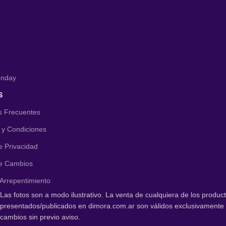
onday
S
s Frecuentes
 y Condiciones
de Privacidad
de Cambios
Arrepentimiento
Las fotos son a modo ilustrativo. La venta de cualquiera de los product
presentados/publicados en dimora.com.ar son válidos exclusivamente p
cambios sin previo aviso.