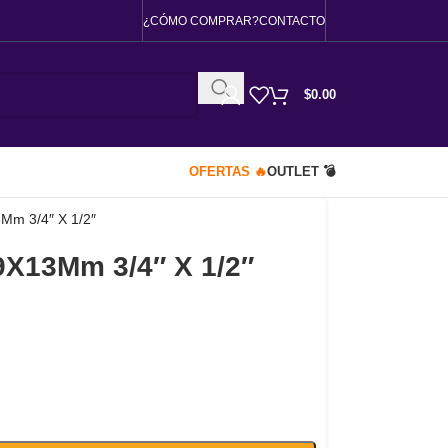
¿CÓMO COMPRAR?
CONTACTO
$
0.00
OFERTAS 🔥
OUTLET 💣
Mm 3/4″ X 1/2″
9X13Mm 3/4″ X 1/2″