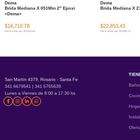
Dema
Dema
Brida Mediana X 051Mm 2″ Epoxi
Brida Mediana X 2
«Dema»
$
16,710.78
$
22,853.43
Precio s/imp. nac. $13.810,56
Precio s/imp. nac. $18.887,13
AÑADIR AL CARRITO
AÑADIR AL CARR
TIEN
San Martín 4379, Rosario - Santa Fe
Baño
341 6679541 | 341 5765639
Lunes a Viernes de 8:00 a 17:30 hs
Coci
Hoga
Insta
Ofert