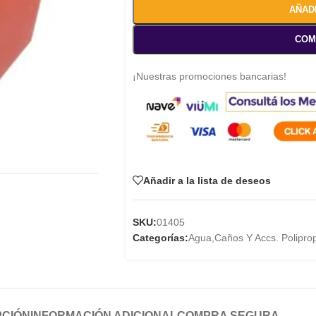
AÑAD
COM
¡Nuestras promociones bancarias!
Añadir a la lista de deseos
SKU:
01405
Categorías:
Agua
,
Caños Y Accs. Polipro
PCIÓN
INFORMACIÓN ADICIONAL
COMPRA SEGURA