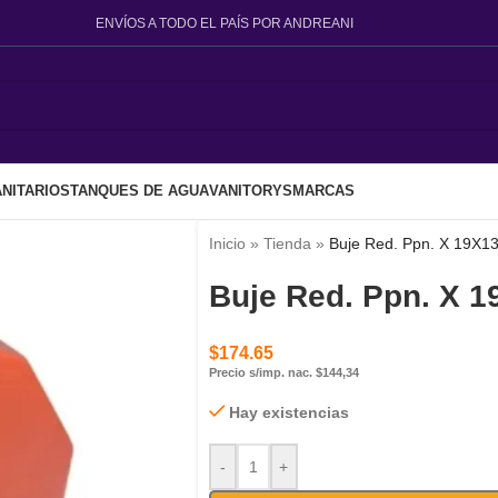
ENVÍOS A TODO EL PAÍS POR ANDREANI
NITARIOS
TANQUES DE AGUA
VANITORYS
MARCAS
Inicio
»
Tienda
»
Buje Red. Ppn. X 19X13
Buje Red. Ppn. X 1
$
174.65
Precio s/imp. nac. $144,34
Hay existencias
-
+