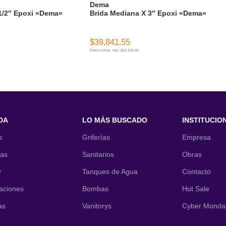
Dema
1/2″ Epoxi «Dema»
Brida Mediana X 3″ Epoxi «Dema»
$
39,841.55
Precio s/imp. nac. $32.926,90
ITO
AÑADIR AL CARRITO
DA
LO MÁS BUSCADO
INSTITUCIO
s
Griferías
Empresa
nas
Sanitarios
Obras
r
Tanques de Agua
Contacto
laciones
Bombas
Hot Sale
as
Vanitorys
Cyber Monda