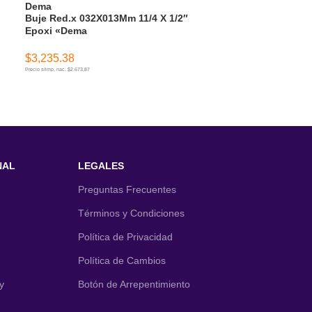
Dema
Dema
Buje Red.x 032X013Mm 11/4 X 1/2″
Buje Red.x 032
Epoxi «Dema
«Dema»
$
3,235.38
$
2,943.14
Precio s/imp. nac. $2.673,87
Precio s/imp. nac. $2.432,35
AÑADIR AL CARRITO
AÑADIR AL CA
NAL
LEGALES
Preguntas Frecuentes
Términos y Condiciones
Política de Privacidad
Política de Cambios
y
Botón de Arrepentimiento