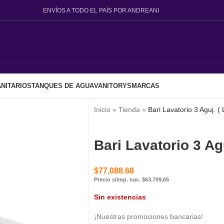
ENVÍOS A TODO EL PAÍS POR ANDREANI
NITARIOS
TANQUES DE AGUA
VANITORYS
MARCAS
Inicio
»
Tienda
»
Bari Lavatorio 3 Aguj. (
Bari Lavatorio 3 Ag
$
77,088.68
Precio s/imp. nac. $63.709,65
Sin existencias
¡Nuestras promociones bancarias!