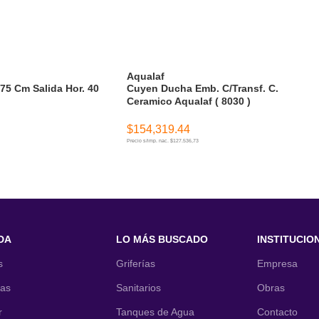
Aqualaf
 75 Cm Salida Hor. 40
Cuyen Ducha Emb. C/Transf. C.
Ceramico Aqualaf ( 8030 )
$
154,319.44
Precio s/imp. nac. $127.536,73
ITO
AÑADIR AL CARRITO
DA
LO MÁS BUSCADO
INSTITUCIO
s
Griferías
Empresa
nas
Sanitarios
Obras
r
Tanques de Agua
Contacto