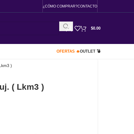
¿CÓMO COMPRAR?
CONTACTO
$
0.00
OFERTAS 🔥
OUTLET 💣
 Lkm3 )
uj. ( Lkm3 )