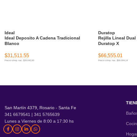
Ideal
Duratop
Ideal Deposito A Cadena Tradicional
Rejilla Lineal Dual
Blanco
Duratop X
$
31,511.55
$
66,555.01
Precio s/imp. nac. $26.042,60
Precio s/imp. nac. $55.004,14
AÑADIR AL CARRITO
AÑADIR AL CARR
TIEN
San Martín 4379, Rosario - Santa Fe
Baño
341 6679541 | 341 5765639
Lunes a Viernes de 8:00 a 17:30 hs
Coci
Hoga