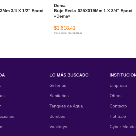
Dema
3Mm 3/4 X 1/2″ Epoxi
Buje Red.x 025X019Mm 1 X 3/4″ Epoxi
«Dema»
$
1,618.41
Precio s/imp. nac. $1.337,53
ITO
AÑADIR AL CARRITO
DA
LO MÁS BUSCADO
INSTITUCIO
s
Griferías
Empresa
nas
Sanitarios
Obras
r
Tanques de Agua
Contacto
laciones
Bombas
Hot Sale
as
Vanitorys
Cyber Monda