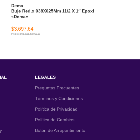
Dema
Dema
Buje Red.x 038X025Mm 11/2 X 1″ Epoxi
Buje Red.x 051
«Dema»
«Dema»
$
3,697.64
$
6,098.42
Precio s/imp. nac. $3.055,90
Precio s/imp. nac. $5.040,02
AÑADIR AL CARRITO
AÑADIR AL CA
NAL
LEGALES
Preguntas Frecuentes
Términos y Condiciones
Política de Privacidad
Política de Cambios
y
Botón de Arrepentimiento