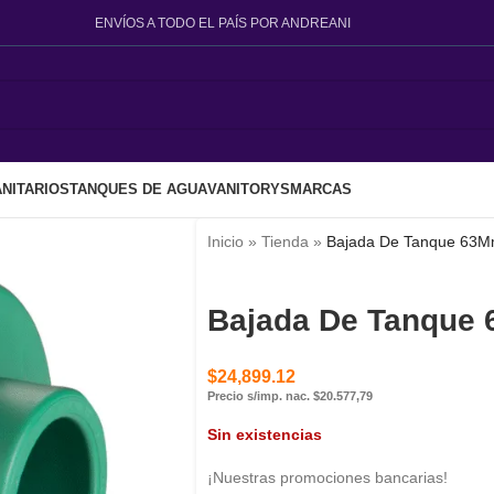
ENVÍOS A TODO EL PAÍS POR ANDREANI
NITARIOS
TANQUES DE AGUA
VANITORYS
MARCAS
Inicio
»
Tienda
»
Bajada De Tanque 63M
Bajada De Tanque
$
24,899.12
Precio s/imp. nac. $20.577,79
Sin existencias
¡Nuestras promociones bancarias!