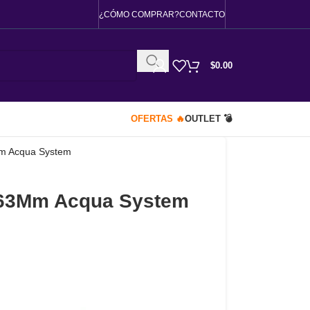
¿CÓMO COMPRAR?
CONTACTO
$
0.00
OFERTAS 🔥
OUTLET 💣
m Acqua System
 63Mm Acqua System