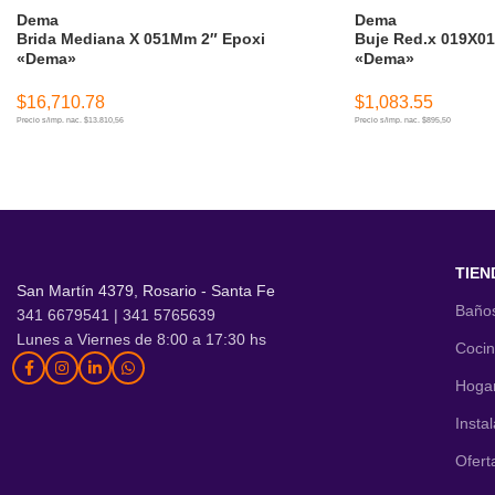
Dema
Dema
Brida Mediana X 051Mm 2″ Epoxi
Buje Red.x 019X01
«Dema»
«Dema»
$
16,710.78
$
1,083.55
Precio s/imp. nac. $13.810,56
Precio s/imp. nac. $895,50
AÑADIR AL CARRITO
AÑADIR AL CARR
TIEN
San Martín 4379, Rosario - Santa Fe
Baño
341 6679541 | 341 5765639
Lunes a Viernes de 8:00 a 17:30 hs
Coci
Hoga
Insta
Ofert